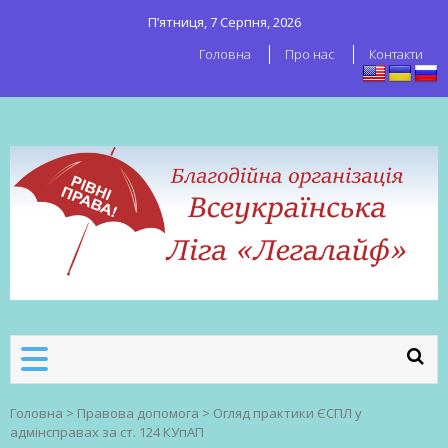
П’ятниця, 7 Серпня, 2026
Головна
Про нас
Контакти
ВСЕУКРАЇНСЬКА ЛІГА ЛЕГАЛАЙФ
Всеукраїнська організація секс-
робітників
Головна
>
Правова допомога
>
Огляд практики ЄСПЛ у
адмінсправах за ст. 124 КУпАП