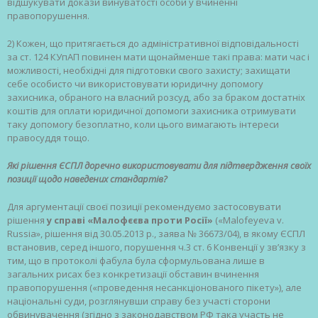
відшукувати докази винуватості особи у вчиненні
правопорушення.
2) Кожен, що притягається до адміністративної відповідальності
за ст. 124 КУпАП повинен мати щонайменше такі права: мати час і
можливості, необхідні для підготовки свого захисту; захищати
себе особисто чи використовувати юридичну допомогу
захисника, обраного на власний розсуд, або за браком достатніх
коштів для оплати юридичної допомоги захисника отримувати
таку допомогу безоплатно, коли цього вимагають інтереси
правосуддя тощо.
Які рішення ЄСПЛ доречно використовувати для підтвердження своїх
позиції щодо наведених стандартів?
Для аргументації своєї позиції рекомендуємо застосовувати
рішення
у справі «Малофєєва проти Росії»
(«Malofeyeva v.
Russia», рішення від 30.05.2013 р., заява № 36673/04), в якому ЄСПЛ
встановив, серед іншого, порушення ч.3 ст. 6 Конвенції у зв’язку з
тим, що в протоколі фабула була сформульована лише в
загальних рисах без конкретизації обставин вчинення
правопорушення («проведення несанкціонованого пікету»), але
національні суди, розглянувши справу без участі сторони
обвинувачення (згідно з законодавством РФ така участь не