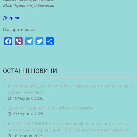
Юлія Черватюк, адвокатка
Джерело
Поширити допис
Facebook
Viber
Telegram
Twitter
Share
ОСТАННІ НОВИНИ
Міжнародний день боротьби з сексуальним насильством в
умовах конфлікту
19 Червня, 2026
Допомога вдовам з Республіки Колумбія
23 Червня, 2025
БО “ВСЕУКРАЇНСЬКА ЛІГА Легалайф” взяла участь у заході
партнерської української НПО “Ukrainian woman in Greece”
18 Травня, 2025