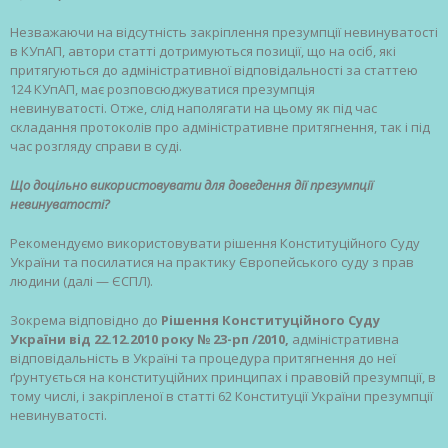
Незважаючи на відсутність закріплення презумпції невинуватості
в КУпАП, автори статті дотримуються позиції, що на осіб, які
притягуються до адміністративної відповідальності за статтею
124 КУпАП, має розповсюджуватися презумпція
невинуватості. Отже, слід наполягати на цьому як під час
складання протоколів про адміністративне притягнення, так і під
час розгляду справи в суді.
Що доцільно використовувати для доведення дії презумпції
невинуватості?
Рекомендуємо використовувати рішення Конституційного Суду
України та посилатися на практику Європейського суду з прав
людини (далі — ЄСПЛ).
Зокрема відповідно до
Рішення Конституційного Суду
України від 22.12.2010 року № 23-рп /2010,
адміністративна
відповідальність в Україні та процедура притягнення до неї
ґрунтується на конституційних принципах і правовій презумпції, в
тому числі, і закріпленої в статті 62 Конституції України презумпції
невинуватості.