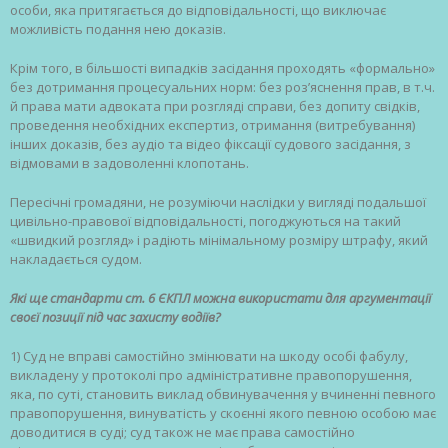
особи, яка притягається до відповідальності, що виключає
можливість подання нею доказів.
Крім того, в більшості випадків засідання проходять «формально»
без дотримання процесуальних норм: без роз’яснення прав, в т.ч.
й права мати адвоката при розгляді справи, без допиту свідків,
проведення необхідних експертиз, отримання (витребування)
інших доказів, без аудіо та відео фіксації судового засідання, з
відмовами в задоволенні клопотань.
Пересічні громадяни, не розуміючи наслідки у вигляді подальшої
цивільно-правової відповідальності, погоджуються на такий
«швидкий розгляд» і радіють мінімальному розміру штрафу, який
накладається судом.
Які ще стандарти ст. 6 ЄКПЛ можна використати
для аргументації
своєї позиції під час захисту водіїв?
1) Суд не вправі самостійно змінювати на шкоду особі фабулу,
викладену у протоколі про адміністративне правопорушення,
яка, по суті, становить виклад обвинувачення у вчиненні певного
правопорушення, винуватість у скоєнні якого певною особою має
доводитися в суді; суд також не має права самостійно