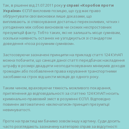
Так, в рішенні від 21.07.2011 року
у справі «Коробов проти
України»
ЄСПЛ висловив позицію, що суд має право
обґрунтувати свої висновки лише доказами, що
випливають зі співіснування достатньо переконливих, чітких і
узгоджених між собою висновків чи схожих неспростовних
презумпцій факту. Тобто таких, які не залишать місце сумнівам,
оскільки наявність останніх не узгоджується зі стандартом
доведення «поза розумним сумнівом».
Застосовуючи зазначені принципи на прикладі статті 124 КУпАП
можна побачити, що санкція даної статті передбачає накладення
штрафу в розмірі двадцяти неоподатковуваних мінімумів доходів
громадян або позбавлення права керування транспортними
засобами на строк від шести місяців до одного року.
Таким чином, враховуючи тяжкість можливого покарання,
притягнення до відповідальності за статтею 124 КУпАП носить
кримінально-правовий зміст в розумінні ЄСПЛ. Відповідно
повинен автоматично «включатися» принцип презумпції
невинуватості.
Проте на практиці ми бачимо зовсім іншу картину. Суди досить
часто розглядають зазначену категорію справ за відсутності