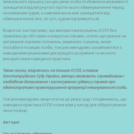
змагального процесу (за цих умов особа позбавлена можливості
захищатися від висунутого проти нього обвинувачення перед
незалежним судом, а навпаки вона має захищатися від
обвинувачення, яке, по суті, судом підтримується).
Водночас застерігаємо, що використання рішень ЄСПЛ без
прив’язки до обставин конкретної справи, «сліпе» цитування чи
цитування окремих положень, вирваних з рішень, може
послабити позицію особи, тож рекомендуємо ознайомитися з
наведеними рішеннями для кращого розуміння та якісного
використання наведеної практики.
Таким чином, опираючись на позицію ЄСПЛ, а також
Конституційного Суду України, автори вважають справедливим і
необхідним дотримання і застосування судами у справах про
адміністративні правопорушення презумпції невинуватості особи.
Тож рекомендуємо звертати на це увагу суду і сподіваємось, що
наведена практика ЄСПЛ стане вам у нагоді для обґрунтування
своєї позиції.
Автори:
Ольга Семенюк, адвокатка