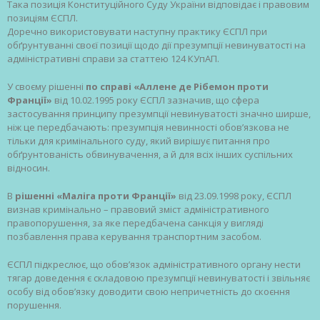
Така позиція Конституційного Суду України відповідає і правовим
позиціям ЄСПЛ.
Доречно використовувати наступну практику ЄСПЛ при
обґрунтуванні своєї позиції щодо дії презумпції невинуватості на
адміністративні справи за статтею 124 КУпАП.
У своєму рішенні
по справі «Аллене де Рібемон проти
Франції»
від 10.02.1995 року ЄСПЛ зазначив, що сфера
застосування принципу презумпції невинуватості значно ширше,
ніж це передбачають: презумпція невинності обов’язкова не
тільки для кримінального суду, який вирішує питання про
обґрунтованість обвинувачення, а й для всіх інших суспільних
відносин.
В
рішенні «Маліга проти Франції»
від 23.09.1998 року, ЄСПЛ
визнав кримінально – правовий зміст адміністративного
правопорушення, за яке передбачена санкція у вигляді
позбавлення права керування транспортним засобом.
ЄСПЛ підкреслює, що обов’язок адміністративного органу нести
тягар доведення є складовою презумпції невинуватості і звільняє
особу від обов’язку доводити свою непричетність до скоєння
порушення.