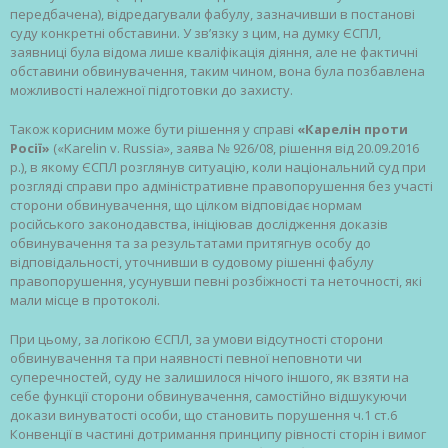
передбачена), відредагували фабулу, зазначивши в постанові
суду конкретні обставини. У зв’язку з цим, на думку ЄСПЛ,
заявниці була відома лише кваліфікація діяння, але не фактичні
обставини обвинувачення, таким чином, вона була позбавлена
можливості належної підготовки до захисту.
Також корисним може бути рішення у справі
«Карелін проти
Росії»
(«Karelin v. Russia», заява № 926/08, рішення від 20.09.2016
р.), в якому ЄСПЛ розглянув ситуацію, коли національний суд при
розгляді справи про адміністративне правопорушення без участі
сторони обвинувачення, що цілком відповідає нормам
російського законодавства, ініціював дослідження доказів
обвинувачення та за результатами притягнув особу до
відповідальності, уточнивши в судовому рішенні фабулу
правопорушення, усунувши певні розбіжності та неточності, які
мали місце в протоколі.
При цьому, за логікою ЄСПЛ, за умови відсутності сторони
обвинувачення та при наявності певної неповноти чи
суперечностей, суду не залишилося нічого іншого, як взяти на
себе функції сторони обвинувачення, самостійно відшукуючи
докази винуватості особи, що становить порушення ч.1 ст.6
Конвенції в частині дотримання принципу рівності сторін і вимог