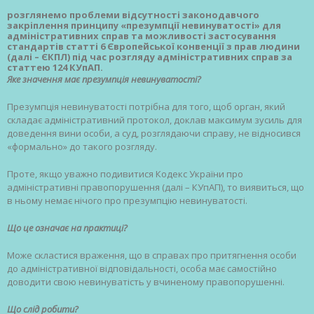
розглянемо проблеми відсутності законодавчого
закріплення принципу «презумпції невинуватості» для
адміністративних справ та можливості застосування
стандартів статті 6 Європейської конвенції з прав людини
(далі – ЄКПЛ) під час розгляду адміністративних справ за
статтею 124 КУпАП.
Яке значення має презумпція невинуватості?
Презумпція невинуватості потрібна для того, щоб орган, який
складає адміністративний протокол, доклав максимум зусиль для
доведення вини особи, а суд, розглядаючи справу, не відносився
«формально» до такого розгляду.
Проте, якщо уважно подивитися Кодекс України про
адміністративні правопорушення (далі – КУпАП), то виявиться, що
в ньому немає нічого про презумпцію невинуватості.
Що це означає на практиці?
Може скластися враження, що в справах про притягнення особи
до адміністративної відповідальності, особа має самостійно
доводити свою невинуватість у вчиненому правопорушенні.
Що слід робити?