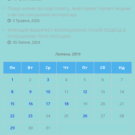
Пошук шляхів протидії попиту, який сприяє торгівлі людьми
з метою сексуальної експлуатації
3 Травня, 2025
ФРАНЦИЯ ВЫБИРАЕТ АБОЛИЦИОНИСТСКИЙ ПОДХОД В
ОТНОШЕНИИ ПРОСТИТУЦИИ.
30 Липня, 2024
Липень 2019
Пн
Вт
Ср
Чт
Пт
Сб
Нд
1
2
3
4
5
6
7
8
9
10
11
12
13
14
15
16
17
18
19
20
21
22
23
24
25
26
27
28
29
30
31