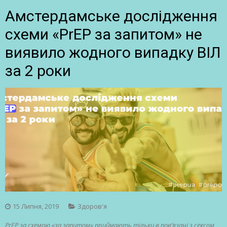
Амстердамське дослідження
схеми «PrEP за запитом» не
виявило жодного випадку ВІЛ
за 2 роки
15 Липня, 2019
Здоров'я
PrEP за схемою «за запитом» приймають тільки в пов’язані з сексом