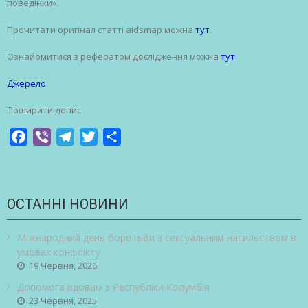
поведінки».
Прочитати оригінал статті aidsmap можна
тут
.
Ознайомитися з рефератом дослідження можна
тут
Джерело
Поширити допис
Facebook
Viber
Telegram
Twitter
Share
ОСТАННІ НОВИНИ
Міжнародний день боротьби з сексуальним насильством в
умовах конфлікту
19 Червня, 2026
Допомога вдовам з Республіки Колумбія
23 Червня, 2025