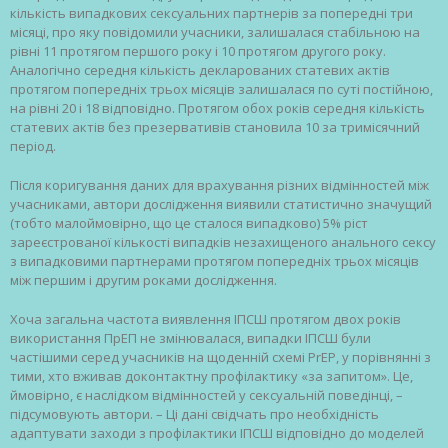
кількість випадкових сексуальних партнерів за попередні три
місяці, про яку повідомили учасники, залишалася стабільною на
рівні 11 протягом першого року і 10 протягом другого року.
Аналогічно середня кількість декларованих статевих актів
протягом попередніх трьох місяців залишалася по суті постійною,
на рівні 20 і 18 відповідно. Протягом обох років середня кількість
статевих актів без презервативів становила 10 за тримісячний
період.
Після коригування даних для врахування різних відмінностей між
учасниками, автори дослідження виявили статистично значущий
(тобто малоймовірно, що це сталося випадково) 5% ріст
зареєстрованої кількості випадків незахищеного анального сексу
з випадковими партнерами протягом попередніх трьох місяців
між першим і другим роками дослідження.
Хоча загальна частота виявлення ІПСШ протягом двох років
використання ПрЕП не змінювалася, випадки ІПСШ були
частішими серед учасників на щоденній схемі PrEP, у порівнянні з
тими, хто вживав доконтактну профілактику «за запитом». Це,
ймовірно, є наслідком відмінностей у сексуальній поведінці, –
підсумовують автори. – Ці дані свідчать про необхідність
адаптувати заходи з профілактики ІПСШ відповідно до моделей