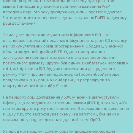
вживання препаратів. 69 осіб змінили схему один раз, а 38 –
кілька. Тринадцять учасників припинили вживання PrEP
впродовж першого року дослідження, а сім – протягом другого.
Чотири учасники повернулися до застосування ПрЕП на другому
році дослідження.
За час дослідження двоє учасників інфікувалися ВІЛ – це
встановило загальний показник інфікування на рівні 0,3 випадку
на 100 кумулятивних років спостереження. Обидва ці учасники
обрали щоденний прийом PrEP. Один з них припинив
застосування препаратів за кілька місяців до встановлення
позитивного діагнозу. Другий був одним з небагатьох чоловіків у
світі, які підхопили ВІЛ, будучи прихильними до щоденного
режиму PrEP – про цей випадок лікарка Гоорненборґ вперше
повідомила у 2017 році на Конференції з ретровірусів та
опортуністичних інфекцій у Сіетлі.
На першому році дослідження у 53% учасників діагностували
інфекції, що передаються статевим шляхом (ІПСШ), а також у 48%
протягом другого року спостереження. Загалом рівень виявлення
ІПСШ у тих, хто застосовував схему «за запитом», був на 41%
нижчим, ніж у піддослідних на щоденній схемі ПрЕП.
У період між першим і другим роками дослідження середня