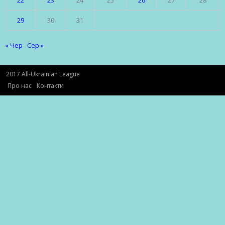
22
23
24
25
26
27
28
29
30
31
« Чер
Сер »
2017 All-Ukrainian League
Про нас
Контакти