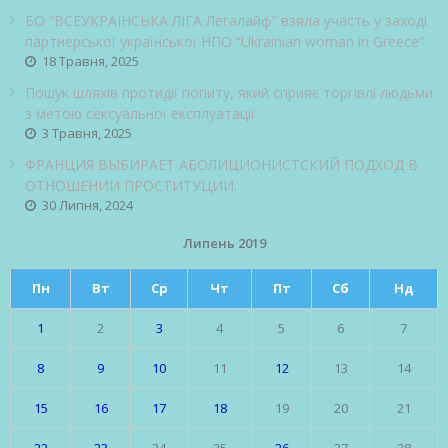
БО “ВСЕУКРАЇНСЬКА ЛІГА Легалайф” взяла участь у заході
партнерської української НПО “Ukrainian woman in Greece”
18 Травня, 2025
Пошук шляхів протидії попиту, який сприяє торгівлі людьми
з метою сексуальної експлуатації
3 Травня, 2025
ФРАНЦИЯ ВЫБИРАЕТ АБОЛИЦИОНИСТСКИЙ ПОДХОД В
ОТНОШЕНИИ ПРОСТИТУЦИИ.
30 Липня, 2024
Липень 2019
Пн
Вт
Ср
Чт
Пт
Сб
Нд
1
2
3
4
5
6
7
8
9
10
11
12
13
14
15
16
17
18
19
20
21