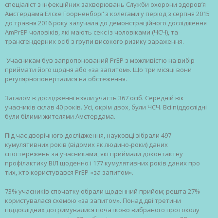
спеціаліст з інфекційних захворювань Служби охорони здоров’я
Амстердама Елске Гоорненборґ з колегами у період з серпня 2015
до травня 2016 року залучала до демонстраційного дослідження
AmPrEP чоловіків, які мають секс із чоловіками (ЧСЧ), та
трансгендерних осіб з групи високого ризику зараження.
Учасникам був запропонований PrEP з можливістю на вибір
приймати його щодня або «за запитом». Що три місяці вони
регулярноповерталися на обстеження.
Загалом в дослідженні взяли участь 367 осіб. Середній вік
учасників склав 40 років. Усі, окрім двох, були ЧСЧ. Всі піддослідні
були білими жителями Амстердама.
Під час дворічного дослідження, науковці зібрали 497
кумулятивних років (відомих як людино-роки) даних
спостережень за учасниками, які приймали доконтактну
профілактику ВІЛ щоденно і 177 кумулятивних років даних про
тих, хто користувався PrEP «за запитом».
73% учасників спочатку обрали щоденний прийом; решта 27%
користувалася схемою «за запитом». Понад дві третини
піддослідних дотримувалися початково вибраного протоколу