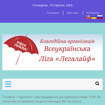
Понеділок, 10 Серпня, 2026
Головна
Про нас
Контакти
ВСЕУКРАЇНСЬКА ЛІГА ЛЕГАЛАЙФ
Всеукраїнська організація секс-
робітників
Головна
>
Здоров'я
>
Амстердамське дослідження схеми «PrEP за
запитом» не виявило жодного випадку ВІЛ за 2 роки