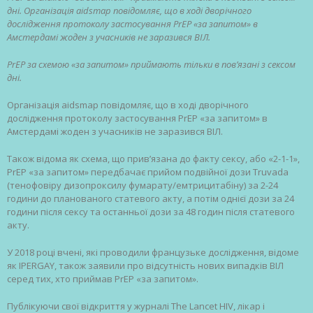
дні. Організація aidsmap повідомляє, що в ході дворічного
дослідження протоколу застосування PrEP «за запитом» в
Амстердамі жоден з учасників не заразився ВІЛ.
PrEP за схемою «за запитом» приймають тільки в пов
’язані з сексом
дні.
Організація aidsmap повідомляє, що в ході дворічного
дослідження протоколу застосування PrEP «за запитом» в
Амстердамі жоден з учасників не заразився ВІЛ.
Також відома як схема, що прив’язана до факту сексу, або «2-1-1»,
PrEP «за запитом» передбачає прийом подвійної дози Truvada
(тенофовіру дизопроксилу фумарату/емтрицитабіну) за 2-24
години до планованого статевого акту, а потім однієї дози за 24
години після сексу та останньої дози за 48 годин після статевого
акту.
У 2018 році вчені, які проводили французьке дослідження, відоме
як IPERGAY, також заявили про відсутність нових випадків ВІЛ
серед тих, хто приймав PrEP «за запитом».
Публікуючи свої відкриття у журналі The Lancet HIV, лікар і