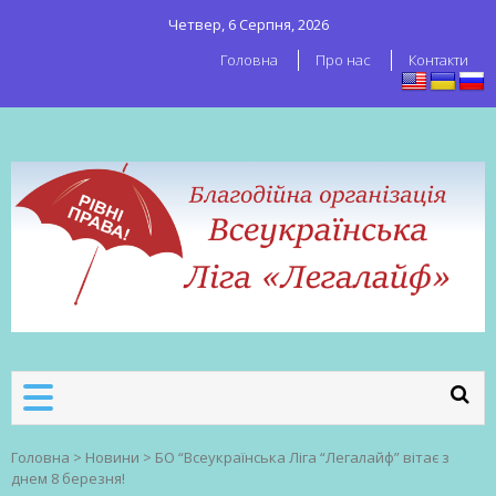
Четвер, 6 Серпня, 2026
Головна
Про нас
Контакти
ВСЕУКРАЇНСЬКА ЛІГА ЛЕГАЛАЙФ
Всеукраїнська організація секс-
робітників
Головна
>
Новини
>
БО “Всеукраїнська Ліга “Легалайф” вітає з
днем 8 березня!