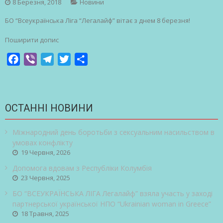
8 Березня, 2018
Новини
БО “Всеукраїнська Ліга “Легалайф” вітає з днем 8 березня!
Поширити допис
Facebook
Viber
Telegram
Twitter
Share
ОСТАННІ НОВИНИ
Міжнародний день боротьби з сексуальним насильством в
умовах конфлікту
19 Червня, 2026
Допомога вдовам з Республіки Колумбія
23 Червня, 2025
БО “ВСЕУКРАЇНСЬКА ЛІГА Легалайф” взяла участь у заході
партнерської української НПО “Ukrainian woman in Greece”
18 Травня, 2025