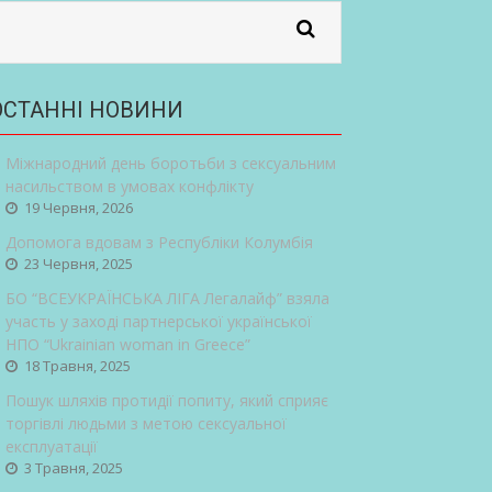
ОСТАННІ НОВИНИ
Міжнародний день боротьби з сексуальним
насильством в умовах конфлікту
19 Червня, 2026
Допомога вдовам з Республіки Колумбія
23 Червня, 2025
БО “ВСЕУКРАЇНСЬКА ЛІГА Легалайф” взяла
участь у заході партнерської української
НПО “Ukrainian woman in Greece”
18 Травня, 2025
Пошук шляхів протидії попиту, який сприяє
торгівлі людьми з метою сексуальної
експлуатації
3 Травня, 2025