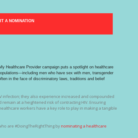
IT A NOMINATION
 My Healthcare Provider campaign puts a spotlight on healthcare
 populations—including men who have sex with men, transgender
en in the face of discriminatory laws, traditions and belief
IV infection; they also experience increased and compounded
d remain at a heightened risk of contracting HIV. Ensuring
healthcare workers have a key role to play in making a tangible
 who are #DoingTheRightThing by
nominating a healthcare